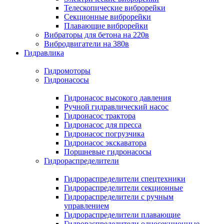
Телескопические виброрейки
Секционные виброрейки
Плавающие виброрейки
Вибраторы для бетона на 220в
Вибродвигатели на 380в
Гидравлика
Гидромоторы
Гидронасосы
Гидронасос высокого давления
Ручной гидравлический насос
Гидронасос трактора
Гидронасос для пресса
Гидронасос погрузчика
Гидронасос экскаватора
Поршневые гидронасосы
Гидрораспределители
Гидрораспределители спецтехники
Гидрораспределители секционные
Гидрораспределители с ручным
управлением
Гидрораспределители плавающие
Гидрораспределители односекционные