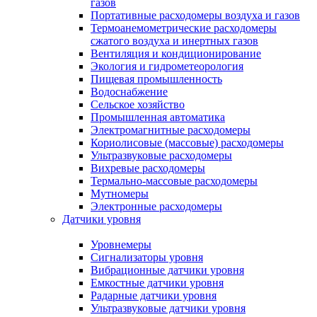
газов
Портативные расходомеры воздуха и газов
Термоанемометрические расходомеры
сжатого воздуха и инертных газов
Вентиляция и кондиционирование
Экология и гидрометеорология
Пищевая промышленность
Водоснабжение
Сельское хозяйство
Промышленная автоматика
Электромагнитные расходомеры
Кориолисовые (массовые) расходомеры
Ультразвуковые расходомеры
Вихревые расходомеры
Термально-массовые расходомеры
Мутномеры
Электронные расходомеры
Датчики уровня
Уровнемеры
Сигнализаторы уровня
Вибрационные датчики уровня
Емкостные датчики уровня
Радарные датчики уровня
Ультразвуковые датчики уровня