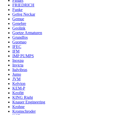
Fimars
FRIEDRICH
Funke
Gefeg Neckar
Gemue
Genebre
Geolink
Goetze Armaturen
Grundfos
Guomao
IFEC
IFM
IMP PUMPS
Inoxpa
Invicta
Italvibras
Jumo
JVM
Kelvion
KEM-P
Keofitt
KING Right
Knauer Engineering
Krohne
Kromschroder