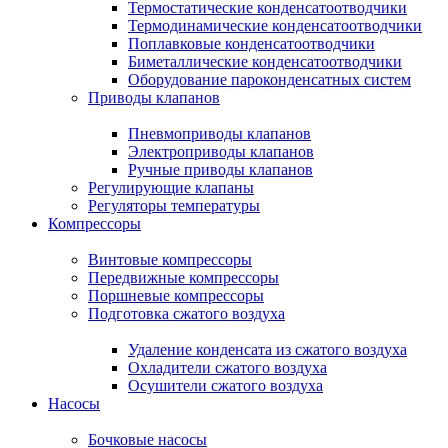
Термостатические конденсатоотводчики
Термодинамические конденсатоотводчики
Поплавковые конденсатоотводчики
Биметаллические конденсатоотводчики
Оборудование пароконденсатных систем
Приводы клапанов
Пневмоприводы клапанов
Электроприводы клапанов
Ручные приводы клапанов
Регулирующие клапаны
Регуляторы температуры
Компрессоры
Винтовые компрессоры
Передвижные компрессоры
Поршневые компрессоры
Подготовка сжатого воздуха
Удаление конденсата из сжатого воздуха
Охладители сжатого воздуха
Осушители сжатого воздуха
Насосы
Бочковые насосы