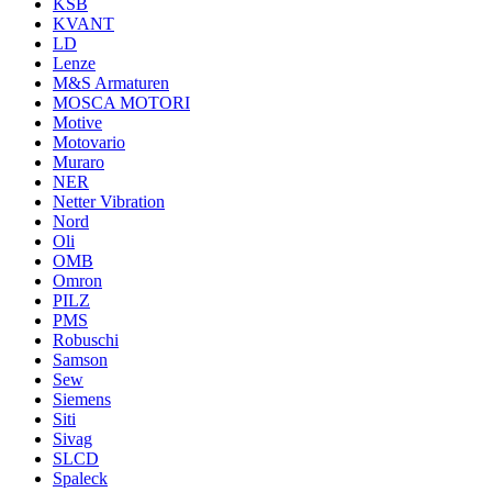
KSB
KVANT
LD
Lenze
M&S Armaturen
MOSCA MOTORI
Motive
Motovario
Muraro
NER
Netter Vibration
Nord
Oli
OMB
Omron
PILZ
PMS
Robuschi
Samson
Sew
Siemens
Siti
Sivag
SLCD
Spaleck