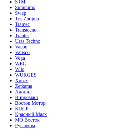
STM
Sumitomo
Swep
Tos Znojmo
Tramec
Transtecno
Tranter
Uras Techno
Vacon
Varisco
Vega
WEG
Wilo
WÜRGES
Xurox
Zetkama
Адонис
Вибромаш
Восток Мотор
КПСР
Красный Маяк
МО Восток
Русэлком