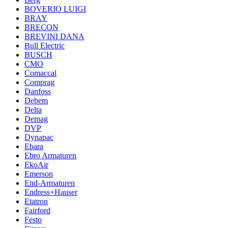
BOVERIO LUIGI
BRAY
BRECON
BREVINI DANA
Bull Electric
BUSCH
CMO
Comaccal
Comprag
Danfoss
Debem
Delta
Demag
DVP
Dynapac
Ebara
Ebro Armaturen
EkoAir
Emerson
End-Armaturen
Endress+Hauser
Etatron
Fairford
Festo