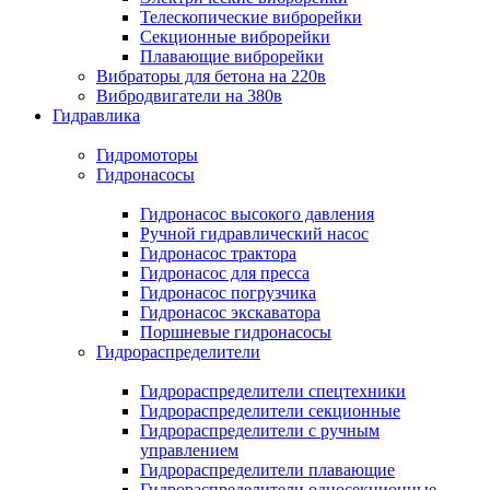
Телескопические виброрейки
Секционные виброрейки
Плавающие виброрейки
Вибраторы для бетона на 220в
Вибродвигатели на 380в
Гидравлика
Гидромоторы
Гидронасосы
Гидронасос высокого давления
Ручной гидравлический насос
Гидронасос трактора
Гидронасос для пресса
Гидронасос погрузчика
Гидронасос экскаватора
Поршневые гидронасосы
Гидрораспределители
Гидрораспределители спецтехники
Гидрораспределители секционные
Гидрораспределители с ручным
управлением
Гидрораспределители плавающие
Гидрораспределители односекционные