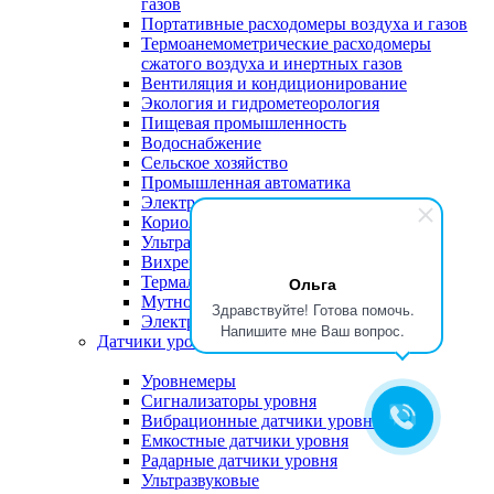
газов
Портативные расходомеры воздуха и газов
Термоанемометрические расходомеры
сжатого воздуха и инертных газов
Вентиляция и кондиционирование
Экология и гидрометеорология
Пищевая промышленность
Водоснабжение
Сельское хозяйство
Промышленная автоматика
Электромагнитные расходомеры
Кориолисовые (массовые) расходомеры
Ультразвуковые расходомеры
Вихревые расходомеры
Термально-массовые расходомеры
Ольга
Мутномеры
Здравствуйте! Готова помочь.
Электронные расходомеры
Напишите мне Ваш вопрос.
Датчики уровня
Уровнемеры
Сигнализаторы уровня
Вибрационные датчики уровня
Емкостные датчики уровня
Радарные датчики уровня
Ультразвуковые