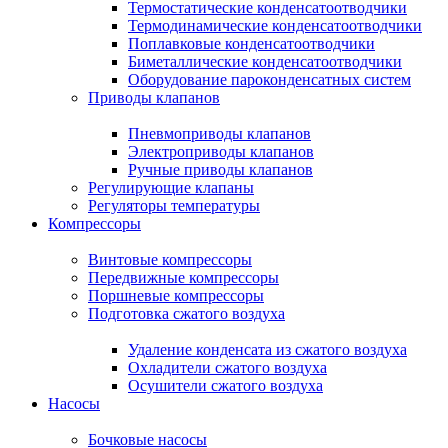
Термостатические конденсатоотводчики
Термодинамические конденсатоотводчики
Поплавковые конденсатоотводчики
Биметаллические конденсатоотводчики
Оборудование пароконденсатных систем
Приводы клапанов
Пневмоприводы клапанов
Электроприводы клапанов
Ручные приводы клапанов
Регулирующие клапаны
Регуляторы температуры
Компрессоры
Винтовые компрессоры
Передвижные компрессоры
Поршневые компрессоры
Подготовка сжатого воздуха
Удаление конденсата из сжатого воздуха
Охладители сжатого воздуха
Осушители сжатого воздуха
Насосы
Бочковые насосы