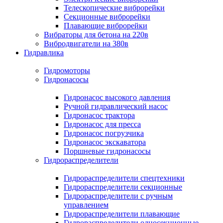
Телескопические виброрейки
Секционные виброрейки
Плавающие виброрейки
Вибраторы для бетона на 220в
Вибродвигатели на 380в
Гидравлика
Гидромоторы
Гидронасосы
Гидронасос высокого давления
Ручной гидравлический насос
Гидронасос трактора
Гидронасос для пресса
Гидронасос погрузчика
Гидронасос экскаватора
Поршневые гидронасосы
Гидрораспределители
Гидрораспределители спецтехники
Гидрораспределители секционные
Гидрораспределители с ручным
управлением
Гидрораспределители плавающие
Гидрораспределители односекционные