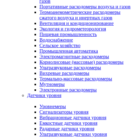
газов
Портативные расходомеры воздуха и газов
Термоанемометрические расходомеры
сжатого воздуха и инертных газов
Вентиляция и кондиционирование
Экология и гидрометеорология
Пищевая промышленность
Водоснабжение
Сельское хозяйство
Промышленная автоматика
Электромагнитные расходомеры
Кориолисовые (массовые) расходомеры
Ультразвуковые расходомеры
Вихревые расходомеры
Термально-массовые расходомеры
Мутномеры
Электронные расходомеры
Датчики уровня
Уровнемеры
Сигнализаторы уровня
Вибрационные датчики уровня
Емкостные датчики уровня
Радарные датчики уровня
Ультразвуковые датчики уровня