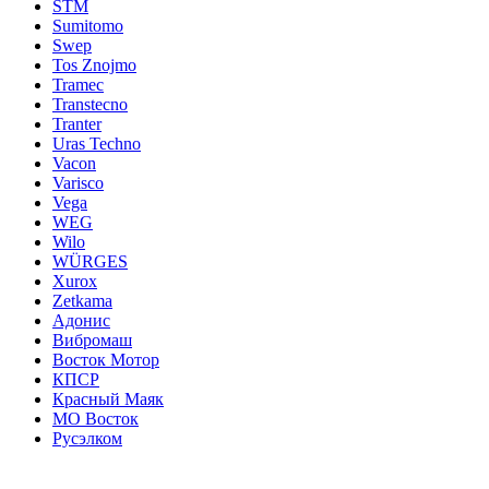
STM
Sumitomo
Swep
Tos Znojmo
Tramec
Transtecno
Tranter
Uras Techno
Vacon
Varisco
Vega
WEG
Wilo
WÜRGES
Xurox
Zetkama
Адонис
Вибромаш
Восток Мотор
КПСР
Красный Маяк
МО Восток
Русэлком