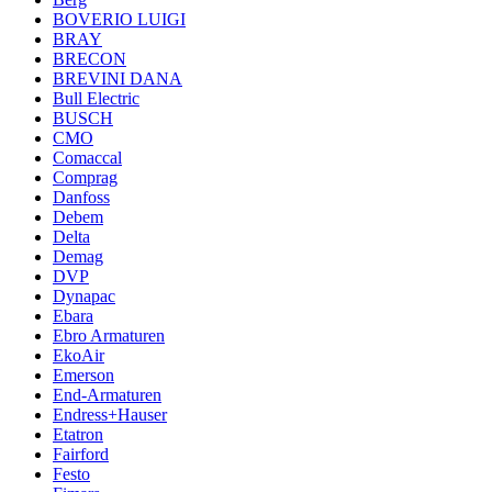
BOVERIO LUIGI
BRAY
BRECON
BREVINI DANA
Bull Electric
BUSCH
CMO
Comaccal
Comprag
Danfoss
Debem
Delta
Demag
DVP
Dynapac
Ebara
Ebro Armaturen
EkoAir
Emerson
End-Armaturen
Endress+Hauser
Etatron
Fairford
Festo