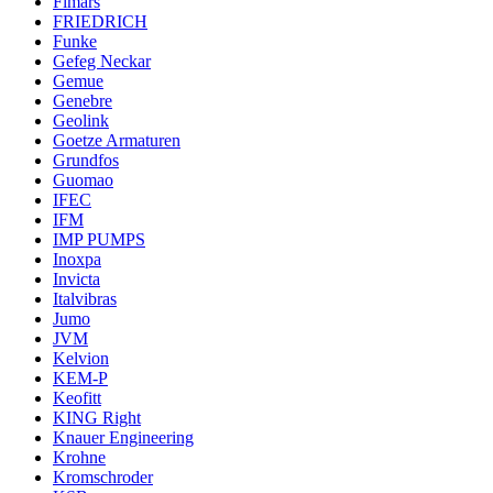
Fimars
FRIEDRICH
Funke
Gefeg Neckar
Gemue
Genebre
Geolink
Goetze Armaturen
Grundfos
Guomao
IFEC
IFM
IMP PUMPS
Inoxpa
Invicta
Italvibras
Jumo
JVM
Kelvion
KEM-P
Keofitt
KING Right
Knauer Engineering
Krohne
Kromschroder