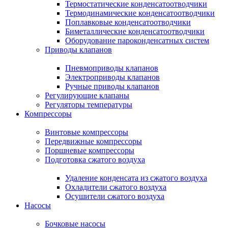
Термостатические конденсатоотводчики
Термодинамические конденсатоотводчики
Поплавковые конденсатоотводчики
Биметаллические конденсатоотводчики
Оборудование пароконденсатных систем
Приводы клапанов
Пневмоприводы клапанов
Электроприводы клапанов
Ручные приводы клапанов
Регулирующие клапаны
Регуляторы температуры
Компрессоры
Винтовые компрессоры
Передвижные компрессоры
Поршневые компрессоры
Подготовка сжатого воздуха
Удаление конденсата из сжатого воздуха
Охладители сжатого воздуха
Осушители сжатого воздуха
Насосы
Бочковые насосы