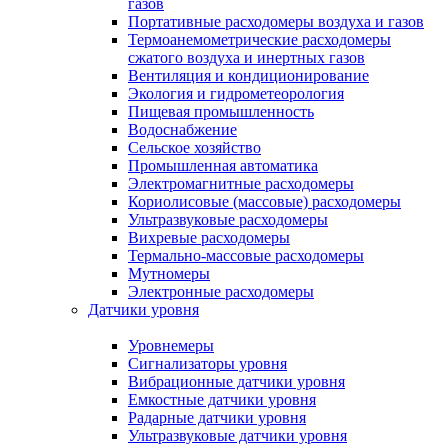
газов
Портативные расходомеры воздуха и газов
Термоанемометрические расходомеры
сжатого воздуха и инертных газов
Вентиляция и кондиционирование
Экология и гидрометеорология
Пищевая промышленность
Водоснабжение
Сельское хозяйство
Промышленная автоматика
Электромагнитные расходомеры
Кориолисовые (массовые) расходомеры
Ультразвуковые расходомеры
Вихревые расходомеры
Термально-массовые расходомеры
Мутномеры
Электронные расходомеры
Датчики уровня
Уровнемеры
Сигнализаторы уровня
Вибрационные датчики уровня
Емкостные датчики уровня
Радарные датчики уровня
Ультразвуковые датчики уровня