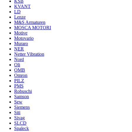
KSB
KVANT
LD
Lenze
M&S Armaturen
MOSCA MOTORI
Motive
Motovario
Muraro
NER
Netter Vibration
Nord
Oli
OMB
Omron
PILZ
PMS
Robuschi
Samson
Sew
Siemens
Siti
Sivag
SLCD
Spaleck