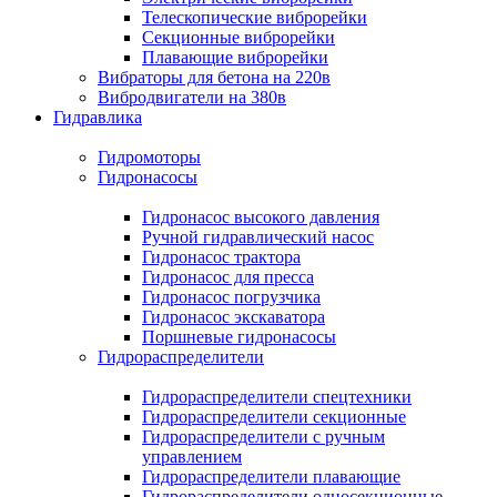
Телескопические виброрейки
Секционные виброрейки
Плавающие виброрейки
Вибраторы для бетона на 220в
Вибродвигатели на 380в
Гидравлика
Гидромоторы
Гидронасосы
Гидронасос высокого давления
Ручной гидравлический насос
Гидронасос трактора
Гидронасос для пресса
Гидронасос погрузчика
Гидронасос экскаватора
Поршневые гидронасосы
Гидрораспределители
Гидрораспределители спецтехники
Гидрораспределители секционные
Гидрораспределители с ручным
управлением
Гидрораспределители плавающие
Гидрораспределители односекционные